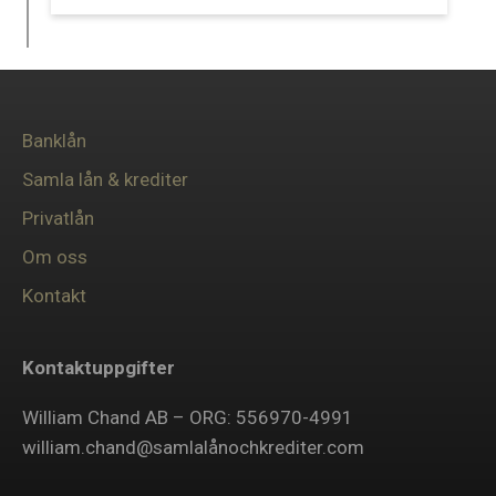
Banklån
Samla lån & krediter
Privatlån
Om oss
Kontakt
Kontaktuppgifter
William Chand AB – ORG: 556970-4991
william.chand@samlalånochkrediter.com