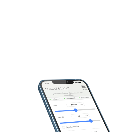
Coop medlemmar = lägre ränta
Endast 1 kreditupplysning
Låna upp till 500 000 kr
LÄS MER & ANSÖK