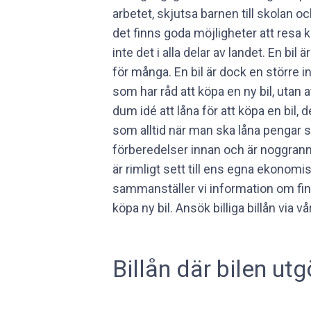
arbetet, skjutsa barnen till skolan oc
det finns goda möjligheter att resa ko
inte det i alla delar av landet. En bi
för många. En bil är dock en större i
som har råd att köpa en ny bil, utan att 
dum idé att låna för att köpa en bil, 
som alltid när man ska låna pengar så
förberedelser innan och är noggrann
är rimligt sett till ens egna ekonomi
sammanställer vi information om fina
köpa ny bil. Ansök billiga billån vi
 the box:
Billån där bilen utg