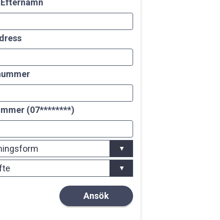
 Efternamn
dress
nummer
mmer (07********)