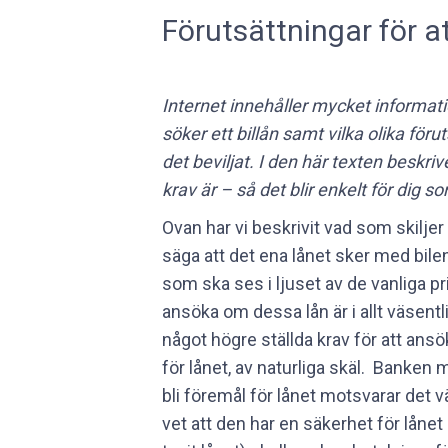
Förutsättningar för att
Internet innehåller mycket informat
söker ett billån samt vilka olika för
det beviljat. I den här texten beskriv
krav är – så det blir enkelt för dig s
Ovan har vi beskrivit vad som skiljer 
säga att det ena lånet sker med bile
som ska ses i ljuset av de vanliga pr
ansöka om dessa lån är i allt väsentl
något högre ställda krav för att ans
för lånet, av naturliga skäl. Banken 
bli föremål för lånet motsvarar det 
vet att den har en säkerhet för låne