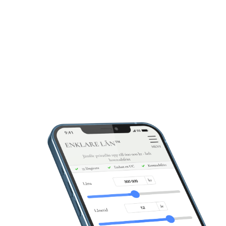
marbetar med 30 banker
Endast 1 kreditupply
ndast 1 kreditupplysning
Låna upp till 600 00
Låna upp till 600 000 kr
LÄS MER & ANSÖK
ÄS MER & ANSÖK