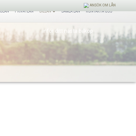
ANSÖK OM LÅN
OLÅN
PRIVATLÅN
BILLÅN
SAMLA LÅN
KONTAKTA OSS
Hitta det bästa lånet
inför ditt nästa bilköp
Coop medlemmar = lägre ränta
anker