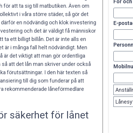
För och
h för att ta sig till matbutiken. Även om
llektivt i våra större städer, så gör det
l är därför en nödvändig och klok investering
E-posta
nvestering och det är väldigt få människor
ta ett billigt billån. Det är inte alls en
Person
det är i många fall helt nödvändigt. Men
 är det viktigt att man gör ordentliga
 så att det lån man skriver under också
Mobilnu
ska förutsättningar. I den här texten så
nsiering till dig som funderar på att
a våra rekommenderade låneförmedlare
ör säkerhet för lånet