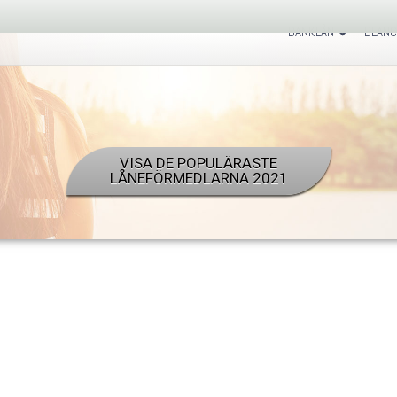
BANKLÅN
BLANC
VISA DE POPULÄRASTE
LÅNEFÖRMEDLARNA 2021
Samarbetar med 30 b