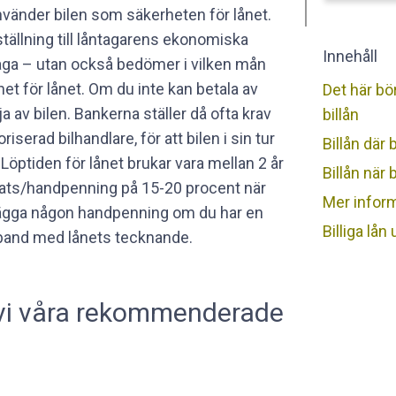
använder bilen som säkerheten för lånet.
ställning till låntagarens ekonomiska
Innehåll
åga – utan också bedömer i vilken mån
t för lånet. Om du inte kan betala av
Det här bö
a av bilen. Bankerna ställer då ofta krav
billån
iserad bilhandlare, för att bilen i sin tur
Billån där 
Löptiden för lånet brukar vara mellan 2 år
Billån när 
sats/handpenning på 15-20 procent när
Mer inform
e lägga någon handpenning om du har en
Billiga lån
amband med lånets tecknande.
ån vi våra rekommenderade